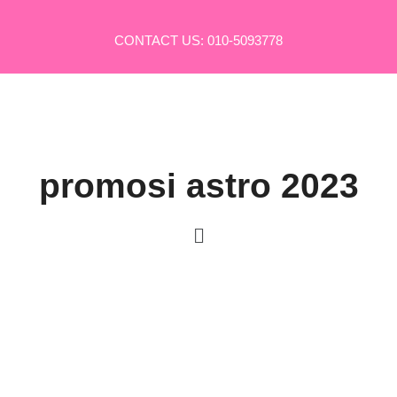
Skip
to
CONTACT US: 010-5093778
content
promosi astro 2023
Menu